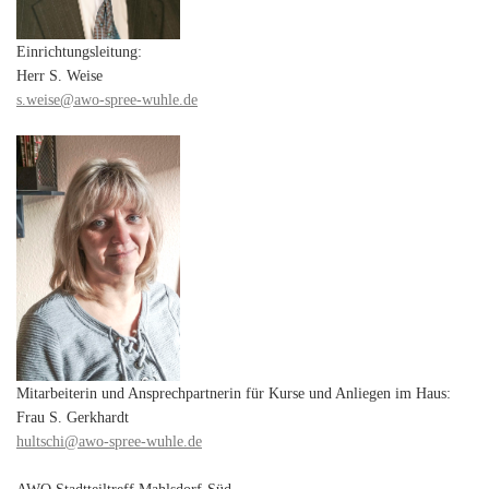
Einrichtungsleitung:
Herr S. Weise
s.weise@awo-spree-wuhle.de
Mitarbeiterin und Ansprechpartnerin für Kurse und Anliegen im Haus:
Frau S. Gerkhardt
hultschi@awo-spree-wuhle.de
AWO Stadtteiltreff Mahlsdorf-Süd