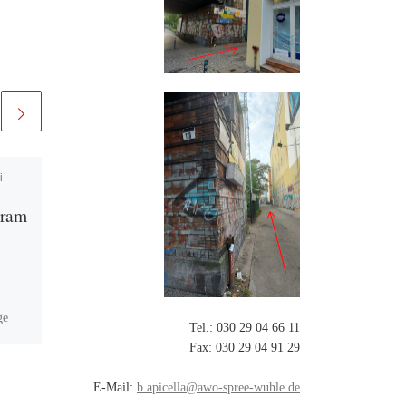
i
Veröffentlicht am
22.
Dezember 2024
gram
DVD Nachmittag
ge
Tel.: 030 29 04 66 11
Fax: 030 29 04 91 29
den
line
E-Mail:
b.apicella@awo-spree-wuhle.de
des