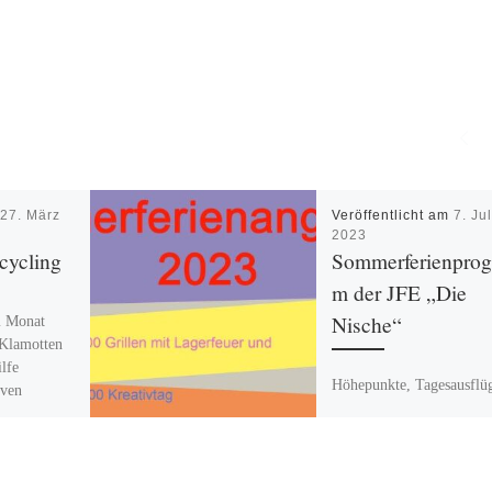
m
27. März
Veröffentlicht am
7. Jul
2023
cycling
Sommerferienpro
m der JFE „Die
Nische“
m Monat
„Klamotten
lfe
Höhepunkte, Tagesausflü
iven
und regelmäßige
kleine
Nachmittagsangebote in 
Sommerferien auch im on
nter der
Feriensommer-Kalender 