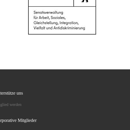
terstütze uns
glied werden
rporative Mitglieder