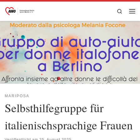
Zum Inhalt springen
Search
Me
MARIPOSA
Selbsthilfegruppe für
italienischsprachige Frauen
Veröffentlicht am
25. August 2025