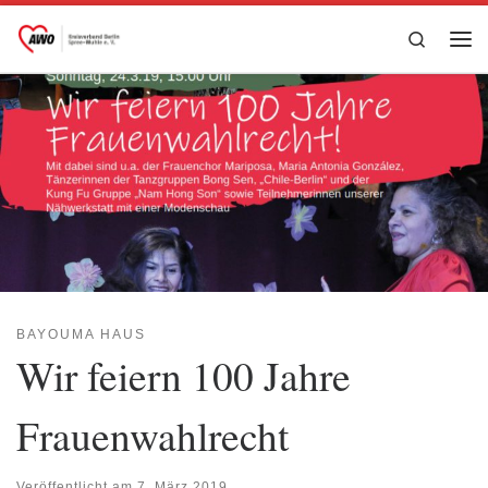
Zum Inhalt springen
Search
Me
BAYOUMA HAUS
Wir feiern 100 Jahre
Frauenwahlrecht
Veröffentlicht am
7. März 2019