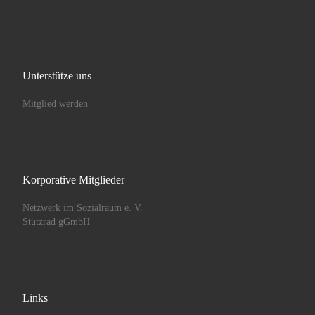
Unterstütze uns
Mitglied werden
Korporative Mitglieder
Netzwerk im Sozialraum e. V.
Stützrad gGmbH
Links