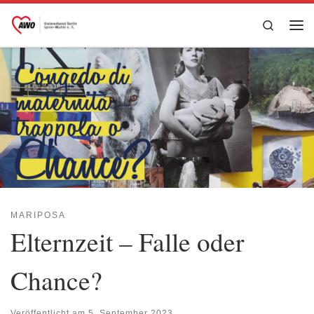
Zum Inhalt springen
Search
Me
MARIPOSA
Elternzeit – Falle oder
Chance?
Veröffentlicht am
5. September 2023