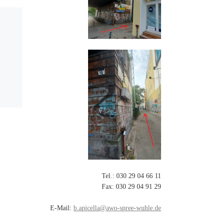
Veröffentlicht am
14.
Oktober 2022
Bürger*innensprechst
unde im Bayouma-
Haus
Im Rahmen seiner monatlichen
uma-
Bürger*innen-Sprechstunde in
elle
verschiedenen Ortsteilen im
Bezirk, besuchte im September
der Bezirksstadtrat für Arbeit,
l,
Bürgerdiente und Soziales,
Herr Oliver […]
Tel.: 030 29 04 66 11
Fax: 030 29 04 91 29
E-Mail:
b.apicella@awo-spree-wuhle.de