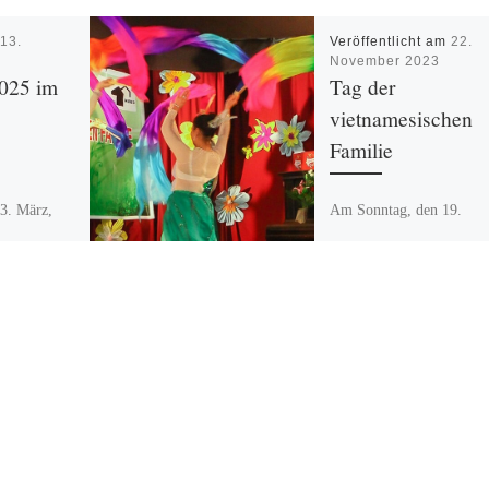
m
13.
Veröffentlicht am
22.
November 2023
025 im
Tag der
vietnamesischen
Familie
3. März,
Am Sonntag, den 19.
r Workshop
November fand im Bayo
der Chance?
Haus wieder der tradition
 Apicella,
„Tag der vietnamesischen
 und […]
Familie“ statt. Herzlich
begrüßt wurde Oliver Nöl
stellvertretender […]