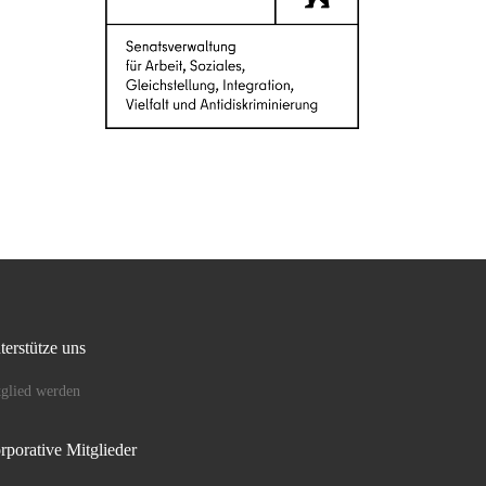
terstütze uns
glied werden
rporative Mitglieder