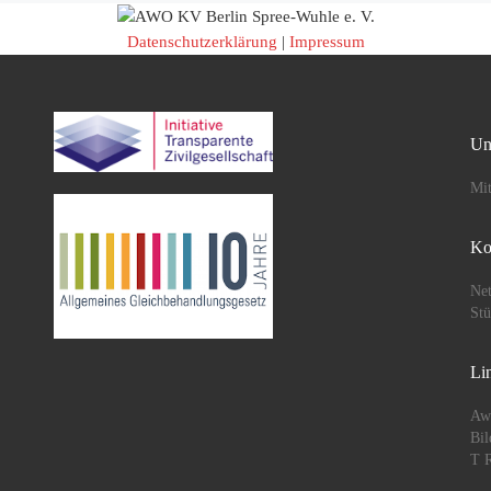
Datenschutzerklärung
|
Impressum
Un
Mit
Ko
Net
St
Li
Aw
Bil
T R