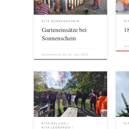
Kindern statt. Die Kita Sonnenschein
am F
hat einen großen, wunderschönen
9.30
Garten. In einem solchen Garten gibt
Sonn
es immer und besonders im Frühling
Zusa
KITA SONNENSCHEIN
KI
viel zu tun. Da war […]
aus 
Garteneinsätze bei
1
Sonnenschein
Ver
Veröffentlicht am
19. Juni 2024
Der Azubi Fachtag am 17. September
Das 
fand im Kindermuseum Labyrinth im
Somm
Wedding statt. Nach dem Treff um
Sonn
10:30 Uhr vor dem Museum bleibt
Freu
eine halbe Stunde Zeit für
dies
Kennenlernen, Smalltalk und
wich
Einstimmen aufs Tagesthema, bevor
und 
es 11 Uhr hinein geht ins
ganz
KITA GALILEO
KI
Mitmachmuseum. Aufgeteilt in
Gart
KITA LEONARDO