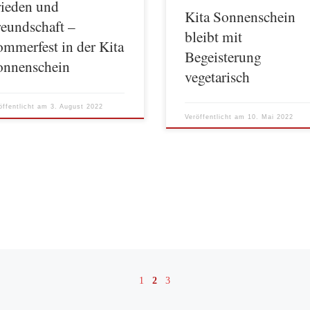
rieden und
 von allen Mitarbeiter*innen mit
Aktion bald auf […]
Kita Sonnenschein
reundschaft –
bleibt mit
ommerfest in der Kita
Begeisterung
onnenschein
vegetarisch
öffentlicht am
3. August 2022
Veröffentlicht am
10. Mai 2022
1
2
3