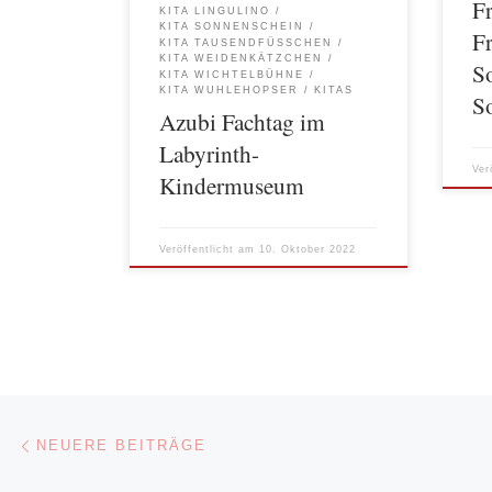
F
Gruppen und ausgestattet mit Tablet
Fest
KITA LINGULINO
KITA SONNENSCHEIN
mit […]
[…]
F
KITA TAUSENDFÜSSCHEN
KITA WEIDENKÄTZCHEN
S
KITA WICHTELBÜHNE
KITA WUHLEHOPSER
KITAS
S
Azubi Fachtag im
Labyrinth-
Ver
Kindermuseum
Veröffentlicht am
10. Oktober 2022
Beitragsnavigation
Neuere Beiträge
NEUERE BEITRÄGE