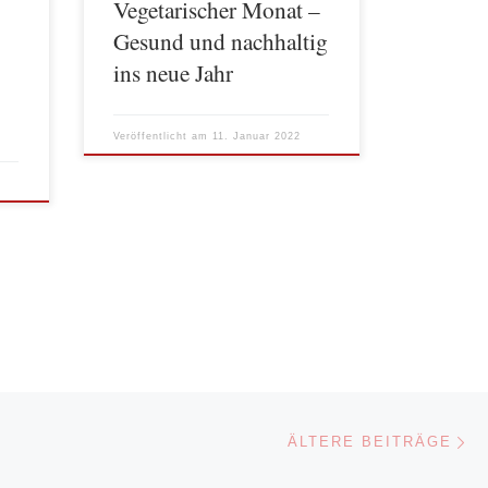
Vegetarischer Monat –
Tomaten-Paprikagemüse, veg.
Seitankebap mit Reis und Zaziki oder
Gesund und nachhaltig
auch […]
ins neue Jahr
Veröffentlicht am
11. Januar 2022
Äl
ÄLTERE BEITRÄGE