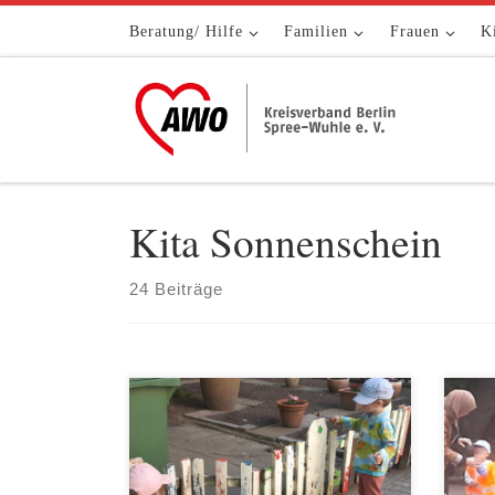
Zum Inhalt springen
Beratung/ Hilfe
Familien
Frauen
K
Kita Sonnenschein
24 Beiträge
An drei Samstagen Ende Mai und im
Bere
Juni jeweils von 10 bis 14 Uhr
im V
fanden in der Kita Sonnenschein
stat
Garteneinsätze mit den Eltern und
rege