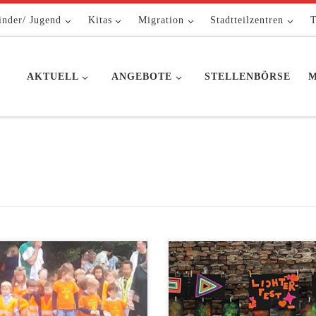
inder/ Jugend
Kitas
Migration
Stadtteilzentren
T
AKTUELL
ANGEBOTE
STELLENBÖRSE
M
its zum 18. Mal fand Ende Mai
Am 9. November hatte das Team 
iktoriapark der Bambini Lauf
Kita Sonnenschein Groß und Klei
t. Die AWO Kita Sonnenschein ist
die Kinder, deren Eltern und Fam
lmäßig dabei und so waren auch
zum Lichterfest