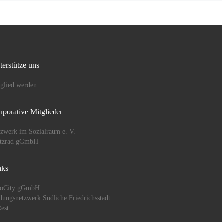
terstütze uns
glied werden
rporative Mitglieder
zwerk im Sozialraum e. V.
ützrad gGmbH
nks
oCity gGmbH
dungsnetzwerk Südliche Friedrichsstadt
est