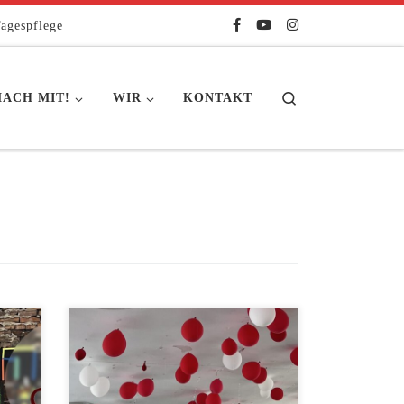
agespflege
Search
ACH MIT!
WIR
KONTAKT
der
In der Kita Sonnenschein ging das
n,
Kitajahr am 13. Juli mit einem großen
ilien
Sommerfest zu Ende. Sommerfest
bedeutet auch immer Verabschiedung