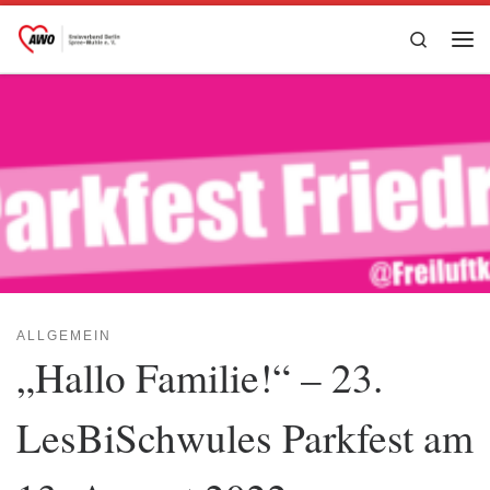
Zum Inhalt springen
Search
Me
ALLGEMEIN
„Hallo Familie!“ – 23.
LesBiSchwules Parkfest am