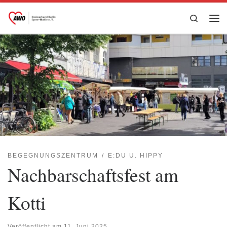
Zum Inhalt springen
Search
Me
BEGEGNUNGSZENTRUM
E:DU U. HIPPY
Nachbarschaftsfest am
Kotti
Veröffentlicht am
11. Juni 2025