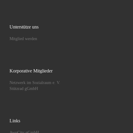
Unterstütze uns
Mitglied werden
Korporative Mitglieder
Netzwerk im Sozialraum e. V.
Stützrad gGmbH
Links
AwoCity gGmbH