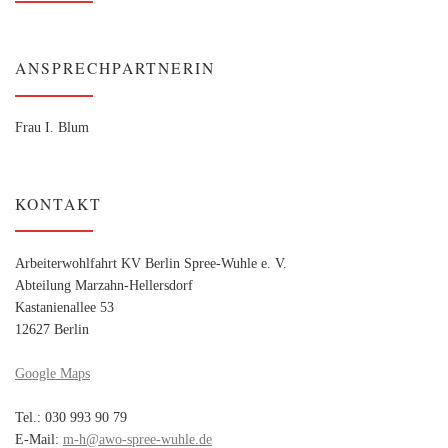
ANSPRECHPARTNERIN
Frau I. Blum
KONTAKT
Arbeiterwohlfahrt KV Berlin Spree-Wuhle e. V.
Abteilung Marzahn-Hellersdorf
Kastanienallee 53
12627 Berlin
Google Maps
Tel.: 030 993 90 79
E-Mail:
m-h@awo-spree-wuhle.de