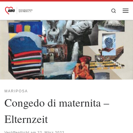
Zum Inhalt springen
Search
Me
MARIPOSA
Congedo di maternita –
Elternzeit
Veröffentlicht am
22. März 2022