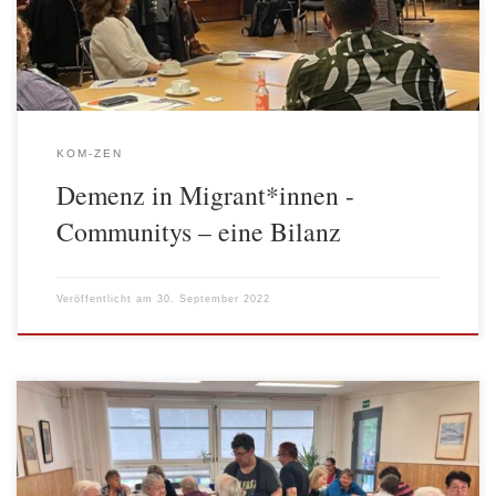
Berliner Communitys ausgebildet. Damit leistet das kom-zen einen
Beitrag zur Gesundheitsbildung […]
KOM-ZEN
Demenz in Migrant*innen -
Communitys – eine Bilanz
Veröffentlicht am
30. September 2022
Vom 3.-23. September 2022 fanden die Interkulturellen Tage in
Marzahn-Hellersdorf statt. Unter den vielen bezirkliche Trägern,