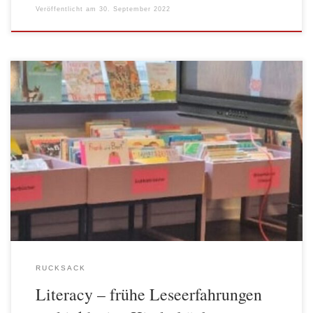
Veröffentlicht am
30. September 2022
Rund um den Welt-Alphabetisierungs-Tag besuchten die Rucksack
Elternbegleiter*innen eine Fortbildung in der
Mittelpunktbibliothek Namik Kemal (Adalbertstr. 2, 10999
Berlin), kamen mit einer Rucksack-Kita-Gruppe zu Besuch in die
Bibliothek, nahmen an Veranstaltungen der Bibliothek teil und
besuchten ein Seminar zu inklusiven Kinderbüchern. Wir haben
neue Medien kennengelernt, bekannte Angebote (wie die […]
RUCKSACK
Literacy – frühe Leseerfahrungen