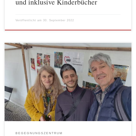
und inklusive Kinderbücher
Veröffentlicht am
30. September 2022
Unter dem Motto „Engagiert im Kiez“ fand am Freitag, 23.
September 2022 zum vierten Mal ein Herbstfest organisiert von
Kotti e. V. am Feuerwehrbrunnen auf dem Mariannenplatz statt.
Neben vielen anderen Projekten aus dem Kiez war auch das AWO
Begegnungszentrum mit einem Infostand vor Ort vertreten. Solch
ein Fest ist […]
BEGEGNUNGSZENTRUM