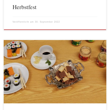
Herbstfest
Veröffentlicht am
30. September 2022
Gemeinsam mit dem MehrGenerationenHaus Gneisenau,
MenschensKinderGarten, Nachbarschaftsgarten Kreuzberg,
Nachbarschaftshaus Urbanstraße, Stadtteilzentrum Friedrichshain
und Stadtteilkoordination Plus bildet das AWO
Begegnungszentrum das LebensMittelPunkt Netzwerk
Friedrichshain-Kreuzberg. Das LebensMittelPunkt-Netzwerk in
Friedrichshain-Kreuzberg will ein Netzwerk von Orten aufbauen,
an denen Nachbar*innen gemeinsam gesunde, regionale und
gerettete Lebensmittel verteilen, gemeinsam verarbeiten, kochen
und essen können. Vom […]