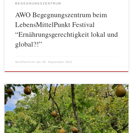
BEGEGNUNGSZENTRUM
AWO Begegnungszentrum beim
LebensMittelPunkt Festival
“Ernährungsgerechtigkeit lokal und
global?!”
Veröffentlicht am
30. September 2022
„Wer die besten Früchte ernten will, muss auf den Baum steigen.
Wem die verbeulten genügen, der schüttelt ihn oder wartet darauf,
dass sie herunterfallen.“ (Emil Ösch) Die Besucher*innen aus der
Gruppe des ‚Begegnungs-Cafés – ein Ort für alle‘ mögen alle