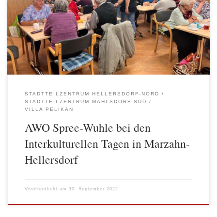
die mit Bürger*innen des Bezirkes die Feste, Workshops,
Informationsveranstaltungen und Begegnungen organisieren und
Filme und Unterhaltungsangebote präsentieren war wie immer
auch die AWO Spree-Wuhle mit ganz unterschiedlichen
Angeboten, um ein Zeichen für interkulturelle Verständigung […]
STADTTEILZENTRUM HELLERSDORF-NORD
STADTTEILZENTRUM MAHLSDORF-SÜD
VILLA PELIKAN
AWO Spree-Wuhle bei den
Interkulturellen Tagen in Marzahn-
Hellersdorf
Veröffentlicht am
30. September 2022