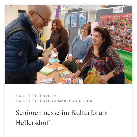
Der AWO-Stadtteiltreff Mahlsdorf-Süd nahm am 27. September
an der Seniorenmesse im Kulturforum Hellersdorf unter dem
Motto „aktiv und erfahren im Bezirk!“ teil. Die Messe präsentierte
Senioren, Angehörigen und Interessierten das vielfältige Angebot
im Freizeit-, Gesundheits-, Kultur- oder Bildungsbereich des
Bezirks. Für den AWO-Stadtteiltreff ist die Beteiligung an einer
solchen Messe […]
STADTTEILZENTREN
STADTTEILZENTRUM MAHLSDORF-SÜD
Seniorenmesse im Kulturforum
Hellersdorf