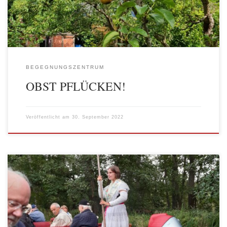
Früchte, egal ob sie noch auf dem Baum oder schon […]
BEGEGNUNGSZENTRUM
OBST PFLÜCKEN!
Veröffentlicht am
30. September 2022
Endlich, nach langer Corona bedingter Pause, konnten wir als
Abteilung Marzahn-Hellersdorf am 14. September unsere
Mitglieder zu einer Busfahrt in den Spreewald einladen. Unser
Ziel war Schlepzig im unteren Spreewald, weil es zum einen dort