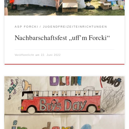
ASP FORCKI
JUGENDFREIZEITEINRICHTUNGEN
Nachbarschaftsfest „uff’m Forcki“
Veröffentlicht am
22. Juni 2022
Der jährlich stattfindende Boy’s Day soll Jungen und jungen
Männern vornehmlich weiblich besetzte Berufsbilder nahebringen.
Erziehungsberufe gewinnen langsam, aber sicher an Zulauf durch
Jungs und Männer. Für die Kita Galileo ein Grund, den Boy’s Day
zu nutzen, um das Berufsbild Erzieher vorzustellen. Fast 400
Aufrufen und unzähligen Anfragen zeugen von […]