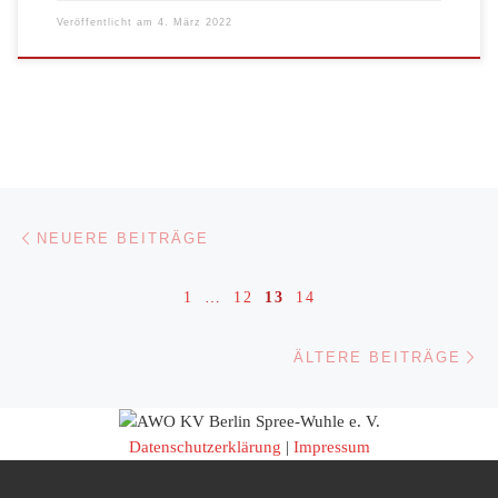
Veröffentlicht am
4. März 2022
Beitragsnavigation
Neuere Beiträge
NEUERE BEITRÄGE
1
…
12
13
14
Äl
ÄLTERE BEITRÄGE
Datenschutzerklärung
|
Impressum