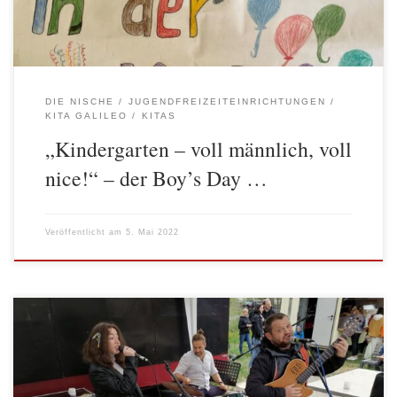
DIE NISCHE
JUGENDFREIZEITEINRICHTUNGEN
KITA GALILEO
KITAS
„Kindergarten – voll männlich, voll
nice!“ – der Boy’s Day …
Veröffentlicht am
5. Mai 2022
Am Sonntag, den 1.Mai luden „Vikahilft“ und das Freizeithaus
Balzerplatz zum bunten Familienfest, um allen Gastfamilien,