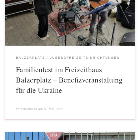
Helfern und Spendern Danke zu sagen für das Engagement in der
Ukraine Hilfe der letzten Monate. Viele Partner*innen und
Helfer*innen von „Vikahilft“ trugen zu einem gelungenen und
abwechslungsreichen Fest für Groß und Klein bei. […]
BALZERPLATZ
JUGENDFREIZEITEINRICHTUNGEN
Familienfest im Freizeithaus
Balzerplatz – Benefizveranstaltung
für die Ukraine
Veröffentlicht am
5. Mai 2022