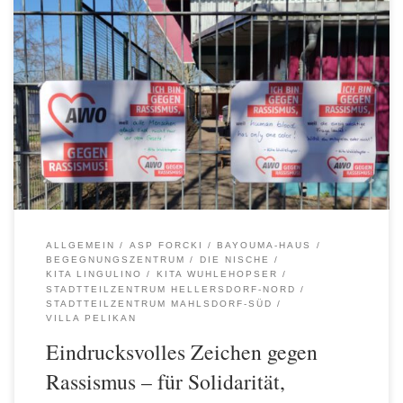
Die AWO Spree-Wuhle hat sich auch 2022 wie in jedem Jahr im
März an den Internationalen Wochen gegen Rassismus beteiligt.
Viele AWO Einrichtungen in Marzahn-Hellersdorf und
Friedrichshain Kreuzberg waren rund um den Internationalen Tag
gegen Rassismus am 21. März aktiv mit kreativen Aktionen unter
dem Motto “Haltung zeigen”, um ein […]
ALLGEMEIN
ASP FORCKI
BAYOUMA-HAUS
BEGEGNUNGSZENTRUM
DIE NISCHE
KITA LINGULINO
KITA WUHLEHOPSER
STADTTEILZENTRUM HELLERSDORF-NORD
STADTTEILZENTRUM MAHLSDORF-SÜD
VILLA PELIKAN
Eindrucksvolles Zeichen gegen
Rassismus – für Solidarität,