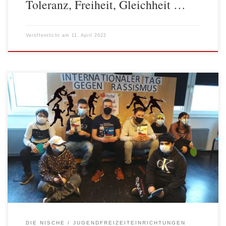
Toleranz, Freiheit, Gleichheit …
Veröffentlicht am
11. April 2022
Im Rahmen der Aktionswoche gegen Rassismus in Marzahn-
Hellersdorf fand in der Jugendfreizeiteinrichtung „Die Nische”
eine Projektwoche zum Thema (rassistische) Beleidigungen statt.
Die Besucher*innen haben die schlimmsten Beleidigungen
aufgeschrieben, mit denen sie im Leben konfrontiert wurden.
Diese unschönen Begriffe wurden gesammelt und besprochen.
Ganz schnell wurde gemeinsam festgestellt, dass Beleidigungen
unterschiedlich […]
DIE NISCHE
JUGENDFREIZEITEINRICHTUNGEN