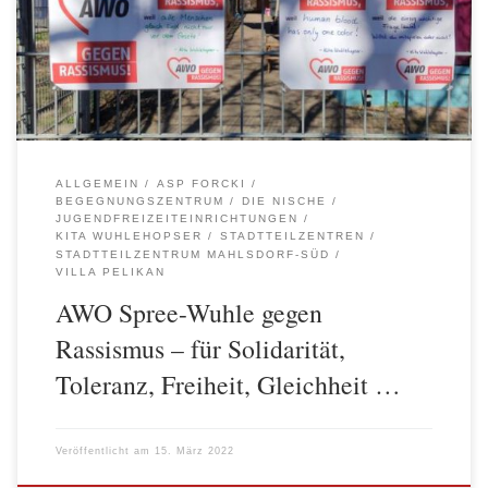
Menschen und stehen in diesem Jahr unter dem Motto „Haltung
zeigen“. Die AWO Spree-Wuhle beteiligt sich an den
Aktionswochen rund um den Internationalen Tag gegen […]
ALLGEMEIN
ASP FORCKI
BEGEGNUNGSZENTRUM
DIE NISCHE
JUGENDFREIZEITEINRICHTUNGEN
KITA WUHLEHOPSER
STADTTEILZENTREN
STADTTEILZENTRUM MAHLSDORF-SÜD
VILLA PELIKAN
AWO Spree-Wuhle gegen
Rassismus – für Solidarität,
Toleranz, Freiheit, Gleichheit …
Veröffentlicht am
15. März 2022