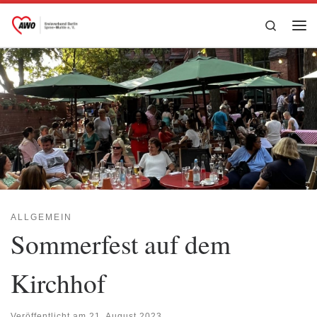
Zum Inhalt springen
Search
Me
ALLGEMEIN
Sommerfest auf dem
Kirchhof
Veröffentlicht am
21. August 2023